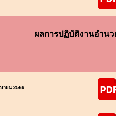
ผลการปฏิบัติงาน
อำนว
มษายน 2569