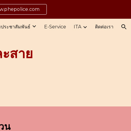
ww.phepolice.com
ion
มประชาสัมพันธ์
E-Service
ITA
ติดต่อเรา
ละสาย
สวน