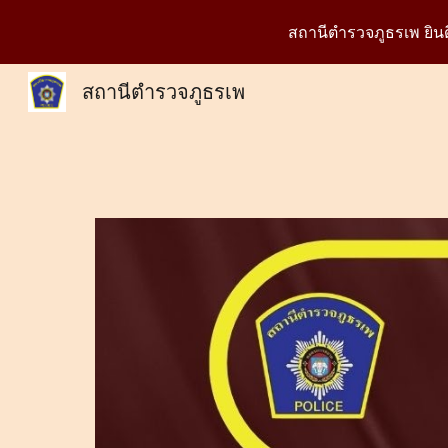
สถานีตำรวจภูธรเพ ยิ
Sk
สถานีตำรวจภูธรเพ