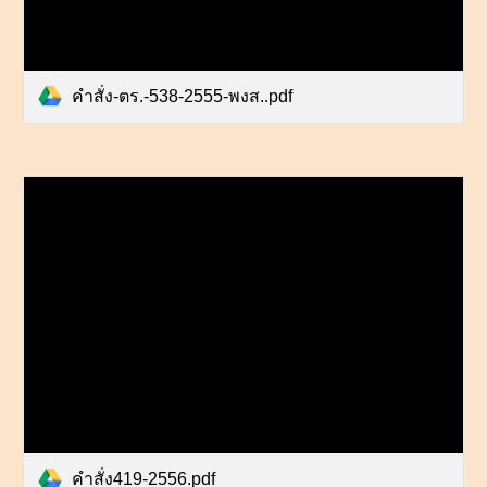
คำสั่ง-ตร.-538-2555-พงส..pdf
คำสั่ง419-2556.pdf